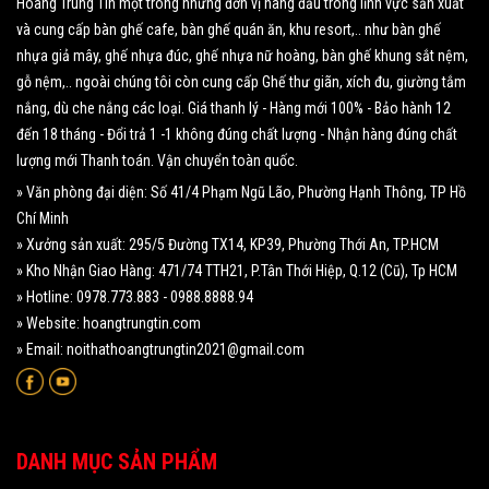
Hoàng Trung Tín một trong những đơn vị hàng đầu trong lĩnh vực sản xuất
và cung cấp bàn ghế cafe, bàn ghế quán ăn, khu resort,.. như bàn ghế
nhựa giả mây, ghế nhựa đúc, ghế nhựa nữ hoàng, bàn ghế khung sắt nệm,
gỗ nệm,.. ngoài chúng tôi còn cung cấp Ghế thư giãn, xích đu, giường tắm
nắng, dù che nắng các loại. Giá thanh lý - Hàng mới 100% - Bảo hành 12
đến 18 tháng - Đổi trả 1 -1 không đúng chất lượng - Nhận hàng đúng chất
lượng mới Thanh toán. Vận chuyển toàn quốc.
» Văn phòng đại diện: Số 41/4 Phạm Ngũ Lão, Phường Hạnh Thông, TP Hồ
Chí Minh
» Xưởng sản xuất: 295/5 Đường TX14, KP39, Phường Thới An, TP.HCM
» Kho Nhận Giao Hàng: 471/74 TTH21, P.Tân Thới Hiệp, Q.12 (Cũ), Tp HCM
» Hotline: 0978.773.883 - 0988.8888.94
» Website: hoangtrungtin.com
» Email: noithathoangtrungtin2021@gmail.com
DANH MỤC SẢN PHẨM