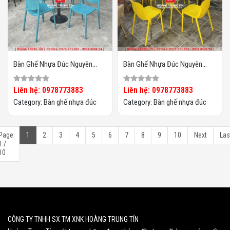
Bàn Ghế Nhựa Đúc Nguyên
Bàn Ghế Nhựa Đúc Nguyên
Khối HTT05
Khối HTT04
Liên hệ: 0978773883
Liên hệ: 0978773883
Category:
Bàn ghế nhựa đúc
Category:
Bàn ghế nhựa đúc
Page
1
2
3
4
5
6
7
8
9
10
Next
Las
1 /
10
CÔNG TY TNHH SX TM XNK HOÀNG TRUNG TÍN