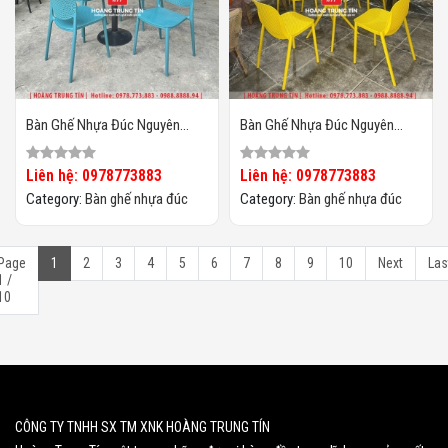
Bàn Ghế Nhựa Đúc Nguyên
Bàn Ghế Nhựa Đúc Nguyên
Khối HTT05
Khối HTT04
Liên hệ: 0978773883
Liên hệ: 0978773883
Category:
Bàn ghế nhựa đúc
Category:
Bàn ghế nhựa đúc
Page
1
2
3
4
5
6
7
8
9
10
Next
Las
1 /
10
CÔNG TY TNHH SX TM XNK HOÀNG TRUNG TÍN