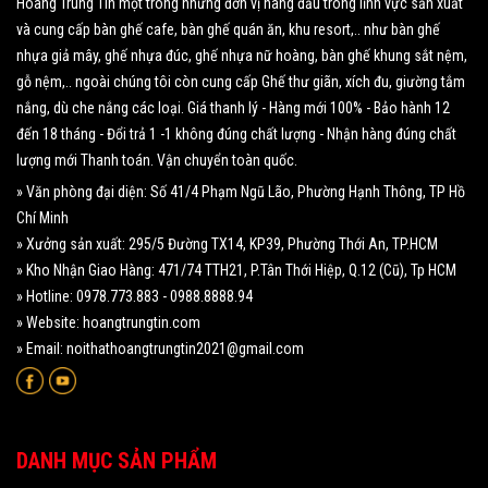
Hoàng Trung Tín một trong những đơn vị hàng đầu trong lĩnh vực sản xuất
và cung cấp bàn ghế cafe, bàn ghế quán ăn, khu resort,.. như bàn ghế
nhựa giả mây, ghế nhựa đúc, ghế nhựa nữ hoàng, bàn ghế khung sắt nệm,
gỗ nệm,.. ngoài chúng tôi còn cung cấp Ghế thư giãn, xích đu, giường tắm
nắng, dù che nắng các loại. Giá thanh lý - Hàng mới 100% - Bảo hành 12
đến 18 tháng - Đổi trả 1 -1 không đúng chất lượng - Nhận hàng đúng chất
lượng mới Thanh toán. Vận chuyển toàn quốc.
» Văn phòng đại diện: Số 41/4 Phạm Ngũ Lão, Phường Hạnh Thông, TP Hồ
Chí Minh
» Xưởng sản xuất: 295/5 Đường TX14, KP39, Phường Thới An, TP.HCM
» Kho Nhận Giao Hàng: 471/74 TTH21, P.Tân Thới Hiệp, Q.12 (Cũ), Tp HCM
» Hotline: 0978.773.883 - 0988.8888.94
» Website: hoangtrungtin.com
» Email: noithathoangtrungtin2021@gmail.com
DANH MỤC SẢN PHẨM