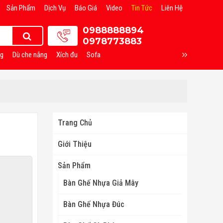
Sản Phẩm
Dịch Vụ
Báo Giá
Video
Tin Tức
Liên Hệ
0988888894
0978773883
ng
Dù che nắng
Xích đu
Sofa
Trang Chủ
Giới Thiệu
Sản Phẩm
Bàn Ghế Nhựa Giả Mây
Bàn Ghế Nhựa Đúc