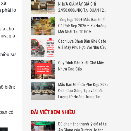
 xà
NHỰA GIẢ MÂY GIÁ CHỈ
 phải lo
2.950.000Đ/BỘ TẠI QUẬN 12
TP.HCM
Tổng hợp 100+ Mẫu Bàn Ghế
Cà Phê Đẹp 2026 – Xu Hướng
ofa cho
Mới Nhất Tại TP.HCM
nhựa giả
Cách Lựa Chọn Bàn Ghế Cafe
Giả Mây Phù Hợp Với Nhu Cầu
nhiều sự
Quy Trình Sản Xuất Ghế Mây
Nhựa Cao Cấp
Mẫu Bàn Ghế Cà Phê Đẹp 2025:
ổ biến:
Đỉnh Cao Sáng Tạo và Chất
Lượng từ Hoàng Trung Tín
BÀI VIẾT XEM NHIỀU
 bạn có
Dù che nắng thanh lý giá rẻ tại
An Giang của Xưởng Hoàng