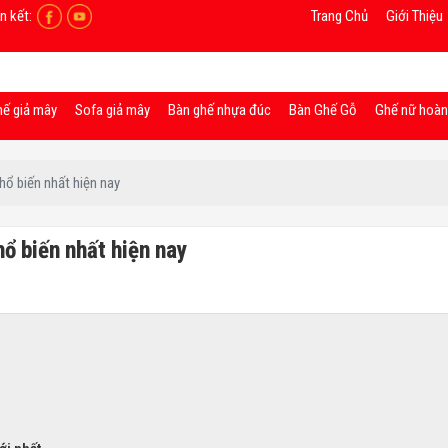
n kết:
Trang Chủ
Giới Thiệu
hế giả mây
Sofa giả mây
Bàn ghế nhựa đúc
Bàn Ghế Gỗ
Ghế nữ hoà
ổ biến nhất hiện nay
ổ biến nhất hiện nay