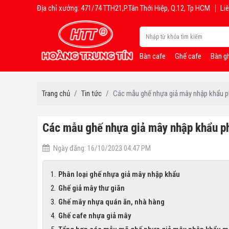
Địa chỉ xưởng: 471/74 TTH21,P.Tân Thới Hiệp, Q.12, Tp HCM
Liê
Bàn cafe
Ghế cafe
Bàn g
Trang chủ
Tin tức
Các mẫu ghế nhựa giả mây nhập khẩu ph
Các mẫu ghế nhựa giả mây nhập khẩu ph
Ngày đăng: 16/10/2023 04:47 PM
Phân loại ghế nhựa giả mây nhập khẩu
Ghế giả mây thư giãn
Ghế mây nhựa quán ăn, nhà hàng
Ghế cafe nhựa giả mây