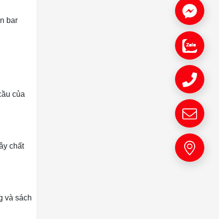
n bar
cầu của
ây chất
ng và sách