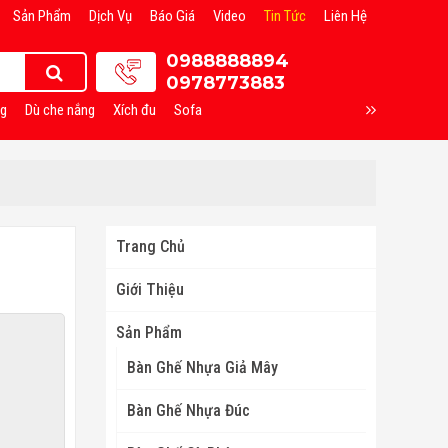
Sản Phẩm
Dịch Vụ
Báo Giá
Video
Tin Tức
Liên Hệ
0988888894
0978773883
ng
Dù che nắng
Xích đu
Sofa
Trang Chủ
Giới Thiệu
Sản Phẩm
Bàn Ghế Nhựa Giả Mây
Bàn Ghế Nhựa Đúc