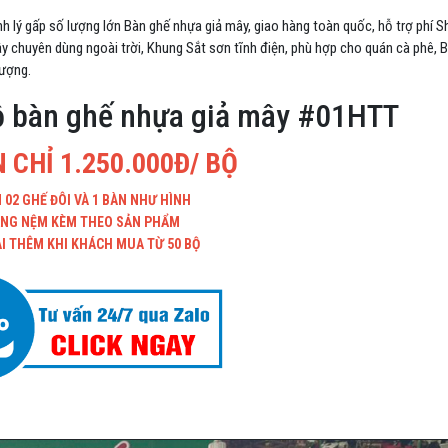
 lý gấp số lượng lớn Bàn ghế nhựa giả mây, giao hàng toàn quốc, hỗ trợ phí 
y chuyên dùng ngoài trời, Khung Sắt sơn tĩnh điện, phù hợp cho quán cà phê, B
lượng.
ộ bàn ghế nhựa giả mây #01HTT
 CHỈ 1.250.000Đ/ BỘ
 02 GHẾ ĐÔI VÀ 1 BÀN NHƯ HÌNH
NG NỆM KÈM THEO SẢN PHẨM
I THÊM KHI KHÁCH MUA TỪ 50 BỘ