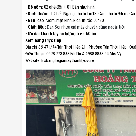
- Bộ gồm:
02 ghế đôi + 01 Bàn như hình.
- Kích thước:
1.Ghế : Ngang phủ bì 1m18, Cao phủ bì 94cm, C
- Bàn:
cao 73cm, mặt kính, kích thước 50*80
- Chất liệu:
Đan Sợi nhựa giả mây chuyên dùng ngoài trời
- Ưu đãi khách lấy số lượng trên 50 bộ
Xem hàng trực tiếp
Địa chỉ Số 471/74 Tân Thới Hiệp 21 , Phường Tân Thới Hiệp , Q
Điện Thoại : 0978.773.883 Mr Tín & 0988.8888.94 Mrs Vy
Website:
Bobanghegiamaythanhlycucre