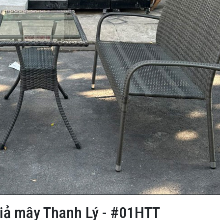
giả mây Thanh Lý - #01HTT