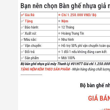
Bạn nên chọn Bàn ghế nhựa giả 
✅ Giá Rẻ
⭐️ Chỉ 1.250.000 VND/ Bộ
✅
Tặng
⭐️
Nệm
✅ Bảo hành:
⭐️ 12 Tháng
✅ Xuất xứ:
⭐️ Hoàng Trung Tín
✅Màu sắc:
⭐️ Như hình
✅ Vận chuyển:
⭐️ Hỗ trợ 50% phí vận chuyển toàn q
✅ Đổi trả:
⭐️ 1 đổi 1 nếu không đúng cam kết.
✅ Sản phẩm
⭐️ Mới 100%
Bộ bàn ghế nhựa giả mây Thanh Lý #01HTT
Giá chỉ 1.250.000
TẶNG NỆM KÈM THEO SẢN PHẨM
- Nhận hàng đúng chất lượn
----------------------
Bộ bàn ghế n
GIÁ BÁN