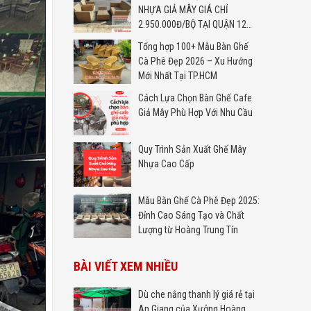
NHỰA GIẢ MÂY GIÁ CHỈ
2.950.000Đ/BỘ TẠI QUẬN 12
TP.HCM
Tổng hợp 100+ Mẫu Bàn Ghế
Cà Phê Đẹp 2026 – Xu Hướng
Mới Nhất Tại TP.HCM
Cách Lựa Chọn Bàn Ghế Cafe
Giả Mây Phù Hợp Với Nhu Cầu
Quy Trình Sản Xuất Ghế Mây
Nhựa Cao Cấp
Mẫu Bàn Ghế Cà Phê Đẹp 2025:
Đỉnh Cao Sáng Tạo và Chất
Lượng từ Hoàng Trung Tín
BÀI VIẾT XEM NHIỀU
Dù che nắng thanh lý giá rẻ tại
An Giang của Xưởng Hoàng