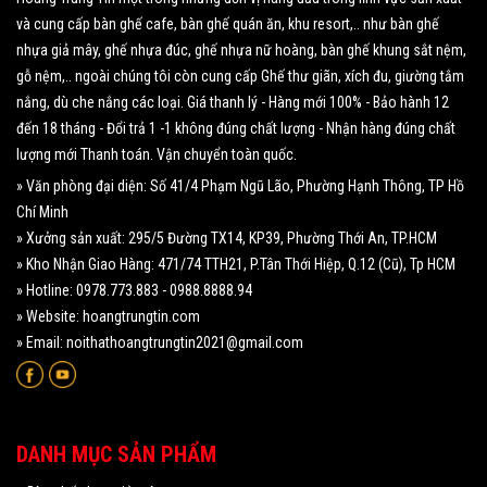
và cung cấp bàn ghế cafe, bàn ghế quán ăn, khu resort,.. như bàn ghế
nhựa giả mây, ghế nhựa đúc, ghế nhựa nữ hoàng, bàn ghế khung sắt nệm,
gỗ nệm,.. ngoài chúng tôi còn cung cấp Ghế thư giãn, xích đu, giường tắm
nắng, dù che nắng các loại. Giá thanh lý - Hàng mới 100% - Bảo hành 12
đến 18 tháng - Đổi trả 1 -1 không đúng chất lượng - Nhận hàng đúng chất
lượng mới Thanh toán. Vận chuyển toàn quốc.
» Văn phòng đại diện: Số 41/4 Phạm Ngũ Lão, Phường Hạnh Thông, TP Hồ
Chí Minh
» Xưởng sản xuất: 295/5 Đường TX14, KP39, Phường Thới An, TP.HCM
» Kho Nhận Giao Hàng: 471/74 TTH21, P.Tân Thới Hiệp, Q.12 (Cũ), Tp HCM
» Hotline: 0978.773.883 - 0988.8888.94
» Website: hoangtrungtin.com
» Email: noithathoangtrungtin2021@gmail.com
DANH MỤC SẢN PHẨM