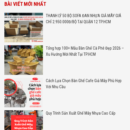
BÀI VIẾT MỚI NHẤT
THANH LÝ 50 BỘ SOFA ĐAN NHỰA GIẢ MÂY GIÁ
CHỈ 2.950.000Đ/BỘ TẠI QUẬN 12 TP.HCM
Tổng hợp 100+ Mẫu Bàn Ghế Cà Phê Đẹp 2026 –
Xu Hướng Mới Nhất Tại TP.HCM
Cách Lựa Chọn Bàn Ghế Cafe Giả Mây Phù Hợp
Với Nhu Cầu
Quy Trình Sản Xuất Ghế Mây Nhựa Cao Cấp