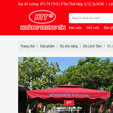
Địa chỉ xưởng: 471/74 TTH21,P.Tân Thới Hiệp, Q.12, Tp HCM
Liê
Bàn cafe
Ghế cafe
Bàn g
Trang chủ
Sản phẩm
Dù che nắng
Dù Lệch Tâm
Dù 