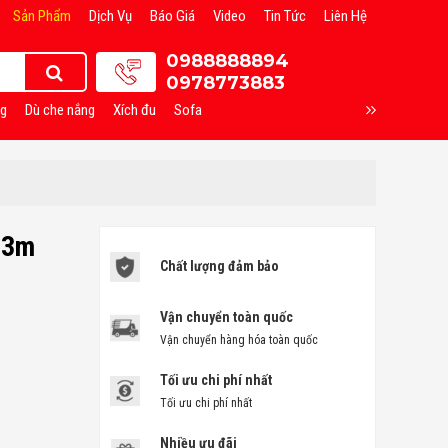
Sản Phẩm
Dịch Vụ
Báo Giá
Video
Tin Tức
Liên Hệ
0988888894
0978773883
ng
Dù che nắng
Xích đu
Sofa
 3m
Chất lượng đảm bảo
Vận chuyển toàn quốc
Vận chuyển hàng hóa toàn quốc
Tối ưu chi phí nhất
Tối ưu chi phí nhất
Nhiều ưu đãi