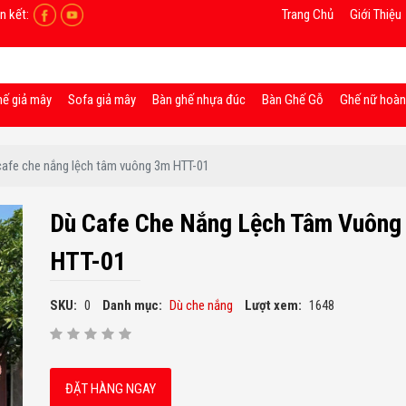
n kết:
Trang Chủ
Giới Thiệu
hế giả mây
Sofa giả mây
Bàn ghế nhựa đúc
Bàn Ghế Gỗ
Ghế nữ hoà
cafe che nắng lệch tâm vuông 3m HTT-01
Dù Cafe Che Nắng Lệch Tâm Vuông
HTT-01
SKU:
0
Danh mục:
Dù che nắng
Lượt xem:
1648
ĐẶT HÀNG NGAY