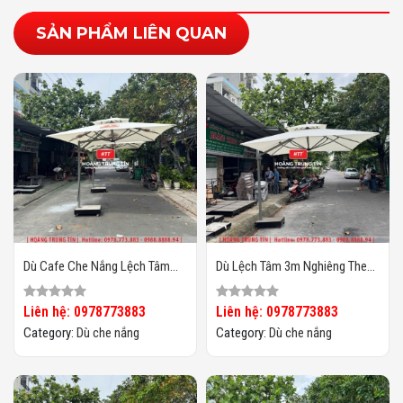
SẢN PHẨM LIÊN QUAN
Dù Cafe Che Nắng Lệch Tâm
Dù Lệch Tâm 3m Nghiêng Theo
Vuông 3m HTT-07
Chiều Nắng HTT04
Liên hệ: 0978773883
Liên hệ: 0978773883
Category:
Dù che nắng
Category:
Dù che nắng