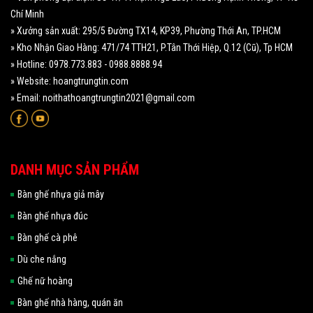
Chí Minh
» Xưởng sản xuất: 295/5 Đường TX14, KP39, Phường Thới An, TP.HCM
» Kho Nhận Giao Hàng: 471/74 TTH21, P.Tân Thới Hiệp, Q.12 (Cũ), Tp HCM
» Hotline: 0978.773.883 - 0988.8888.94
» Website: hoangtrungtin.com
» Email: noithathoangtrungtin2021@gmail.com
DANH MỤC SẢN PHẨM
Bàn ghế nhựa giả mây
Bàn ghế nhựa đúc
Bàn ghế cà phê
Dù che nắng
Ghế nữ hoàng
Bàn ghế nhà hàng, quán ăn