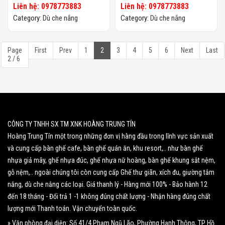
Liên hệ: 0978773883
Liên hệ: 0978773883
Category:
Dù che nắng
Category:
Dù che nắng
Page
First
Prev
1
2
3
4
5
6
Next
Last
2 / 6
CÔNG TY TNHH SX TM XNK HOÀNG TRUNG TÍN
Hoàng Trung Tín một trong những đơn vị hàng đầu trong lĩnh vực sản xuất
và cung cấp bàn ghế cafe, bàn ghế quán ăn, khu resort,.. như bàn ghế
nhựa giả mây, ghế nhựa đúc, ghế nhựa nữ hoàng, bàn ghế khung sắt nệm,
gỗ nệm,.. ngoài chúng tôi còn cung cấp Ghế thư giãn, xích đu, giường tắm
nắng, dù che nắng các loại. Giá thanh lý - Hàng mới 100% - Bảo hành 12
đến 18 tháng - Đổi trả 1 -1 không đúng chất lượng - Nhận hàng đúng chất
lượng mới Thanh toán. Vận chuyển toàn quốc.
» Văn phòng đại diện: Số 41/4 Phạm Ngũ Lão, Phường Hạnh Thông, TP Hồ