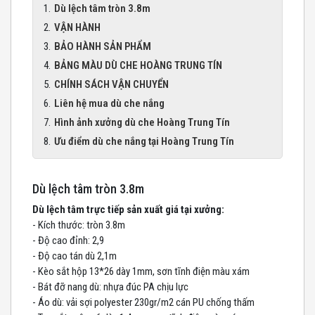
Dù lệch tâm tròn 3.8m
VẬN HÀNH
BẢO HÀNH SẢN PHẨM
BẢNG MÀU DÙ CHE HOÀNG TRUNG TÍN
CHÍNH SÁCH VẬN CHUYỂN
Liên hệ mua dù che nắng
Hình ảnh xưởng dù che Hoàng Trung Tín
Ưu điểm dù che nắng tại Hoàng Trung Tín
Dù lệch tâm tròn 3.8m
Dù lệch tâm trực tiếp sản xuất giá tại xưởng:
- Kích thước: tròn 3.8m
- Độ cao đỉnh: 2,9
- Độ cao tán dù 2,1m
- Kèo sắt hộp 13*26 dày 1mm, sơn tĩnh điện màu xám
- Bát đỡ nang dù: nhựa đúc PA chịu lực
- Áo dù: vải sợi polyester 230gr/m2 cán PU chống thấm