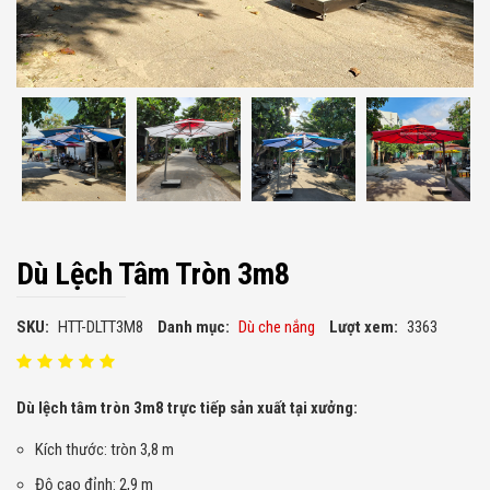
Dù Lệch Tâm Tròn 3m8
SKU:
HTT-DLTT3M8
Danh mục:
Dù che nắng
Lượt xem:
3363
Dù lệch tâm tròn 3m8 trực tiếp sản xuất tại xưởng:
Kích thước: tròn 3,8 m
Độ cao đỉnh: 2,9 m