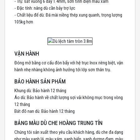
- Trụ: sắt vuông 6 dày 1.4mm, sơn tĩnh điện màu xám
- Đặc tính: nâng dù cần bảy trợ lực
- Chất liệu đế dù: Đá mài niềng thép xung quanh, trọng lượng
105kg hơn
VẬN HÀNH
Đóng mở bằng cơ cấu đòn bẩy với hệ trục Inox riêng biệt, vận
hành nhẹ nhàng không ảnh hưởng tới lớp sơn thân trụ.
BẢO HÀNH SẢN PHẨM
Khung dù: Bảo hành 12 tháng
Áo dù: Bảo hành về chất lượng sợi vải không mục trong vòng
12 tháng
Bát đõ nan dù: Bảo hành 12 tháng
BẢNG MÀU DÙ CHE HOÀNG TRUNG TÍN
Chúng tôi sản xuất theo yêu cầu khách hàng, dù che đa dạng
như màu xanh lá, màu xám, xanh biển, xanh dương đạm, màu