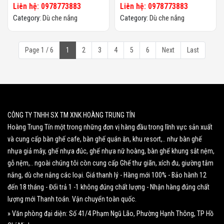
Liên hệ: 0978773883
Liên hệ: 0978773883
Category:
Dù che nắng
Category:
Dù che nắng
Page 1 / 6
1
2
3
4
5
6
Next
Last
CÔNG TY TNHH SX TM XNK HOÀNG TRUNG TÍN
Hoàng Trung Tín một trong những đơn vị hàng đầu trong lĩnh vực sản xuất
và cung cấp bàn ghế cafe, bàn ghế quán ăn, khu resort,.. như bàn ghế
nhựa giả mây, ghế nhựa đúc, ghế nhựa nữ hoàng, bàn ghế khung sắt nệm,
gỗ nệm,.. ngoài chúng tôi còn cung cấp Ghế thư giãn, xích đu, giường tắm
nắng, dù che nắng các loại. Giá thanh lý - Hàng mới 100% - Bảo hành 12
đến 18 tháng - Đổi trả 1 -1 không đúng chất lượng - Nhận hàng đúng chất
lượng mới Thanh toán. Vận chuyển toàn quốc.
» Văn phòng đại diện: Số 41/4 Phạm Ngũ Lão, Phường Hạnh Thông, TP Hồ