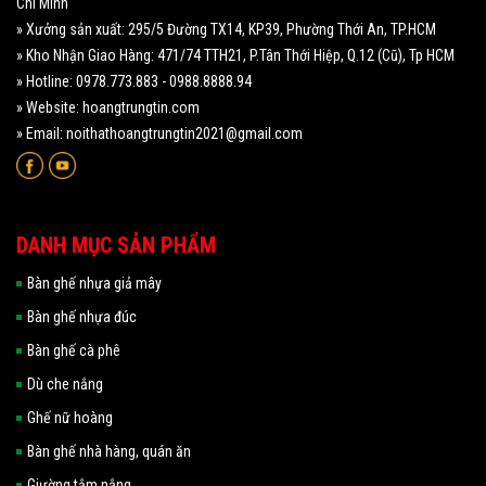
Chí Minh
» Xưởng sản xuất: 295/5 Đường TX14, KP39, Phường Thới An, TP.HCM
» Kho Nhận Giao Hàng: 471/74 TTH21, P.Tân Thới Hiệp, Q.12 (Cũ), Tp HCM
» Hotline: 0978.773.883 - 0988.8888.94
» Website: hoangtrungtin.com
» Email: noithathoangtrungtin2021@gmail.com
DANH MỤC SẢN PHẨM
Bàn ghế nhựa giả mây
Bàn ghế nhựa đúc
Bàn ghế cà phê
Dù che nắng
Ghế nữ hoàng
Bàn ghế nhà hàng, quán ăn
Giường tắm nắng