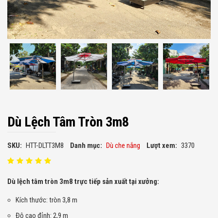
Dù Lệch Tâm Tròn 3m8
SKU:
HTT-DLTT3M8
Danh mục:
Dù che nắng
Lượt xem:
3370
Dù lệch tâm tròn 3m8 trực tiếp sản xuất tại xưởng:
Kích thước: tròn 3,8 m
Độ cao đỉnh: 2,9 m