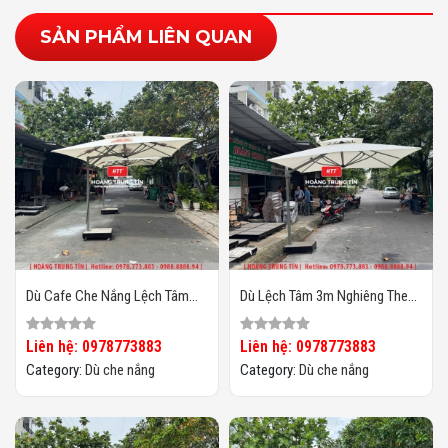
SẢN PHẨM LIÊN QUAN
Dù Cafe Che Nắng Lệch Tâm
Dù Lệch Tâm 3m Nghiêng Theo
Vuông 3m HTT-07
Chiều Nắng HTT04
Liên hệ: 0978773883
Liên hệ: 0978773883
Category:
Dù che nắng
Category:
Dù che nắng