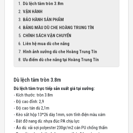
Dù lệch tâm tròn 3.8m
VẬN HÀNH
BẢO HÀNH SẢN PHẨM
BẢNG MÀU DÙ CHE HOÀNG TRUNG TÍN
CHÍNH SÁCH VẬN CHUYỂN
Liên hệ mua dù che nắng
Hình ảnh xưởng dù che Hoàng Trung Tín
Ưu điểm dù che nắng tại Hoàng Trung Tín
Dù lệch tâm tròn 3.8m
Dù lệch tâm trực tiếp sản xuất giá tại xưởng:
- Kích thước: tròn 3.8m
- Độ cao đỉnh: 2,9
- Độ cao tán dù 2,1m
- Kèo sắt hộp 13*26 dày 1mm, sơn tĩnh điện màu xám
- Bát đỡ nang dù: nhựa đúc PA chịu lực
- Áo dù: vải sợi polyester 230gr/m2 cán PU chống thấm