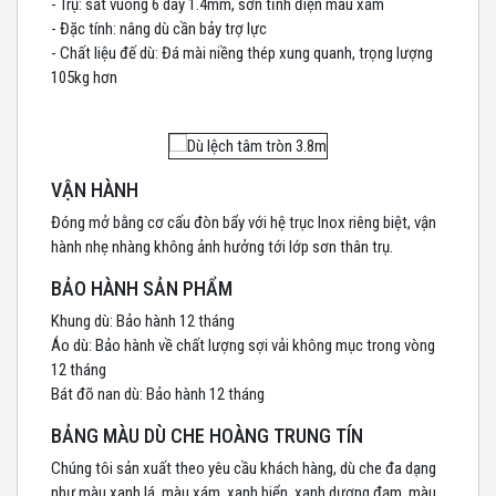
- Trụ: sắt vuông 6 dày 1.4mm, sơn tĩnh điện màu xám
- Đặc tính: nâng dù cần bảy trợ lực
- Chất liệu đế dù: Đá mài niềng thép xung quanh, trọng lượng
105kg hơn
VẬN HÀNH
Đóng mở bằng cơ cấu đòn bẩy với hệ trục Inox riêng biệt, vận
hành nhẹ nhàng không ảnh hưởng tới lớp sơn thân trụ.
BẢO HÀNH SẢN PHẨM
Khung dù: Bảo hành 12 tháng
Áo dù: Bảo hành về chất lượng sợi vải không mục trong vòng
12 tháng
Bát đõ nan dù: Bảo hành 12 tháng
BẢNG MÀU DÙ CHE HOÀNG TRUNG TÍN
Chúng tôi sản xuất theo yêu cầu khách hàng, dù che đa dạng
như màu xanh lá, màu xám, xanh biển, xanh dương đạm, màu