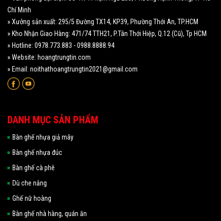
Chí Minh
» Xưởng sản xuất: 295/5 Đường TX14, KP39, Phường Thới An, TP.HCM
» Kho Nhận Giao Hàng: 471/74 TTH21, P.Tân Thới Hiệp, Q.12 (Cũ), Tp HCM
» Hotline: 0978.773.883 - 0988.8888.94
» Website: hoangtrungtin.com
» Email: noithathoangtrungtin2021@gmail.com
DANH MỤC SẢN PHẨM
Bàn ghế nhựa giả mây
Bàn ghế nhựa đúc
Bàn ghế cà phê
Dù che nắng
Ghế nữ hoàng
Bàn ghế nhà hàng, quán ăn