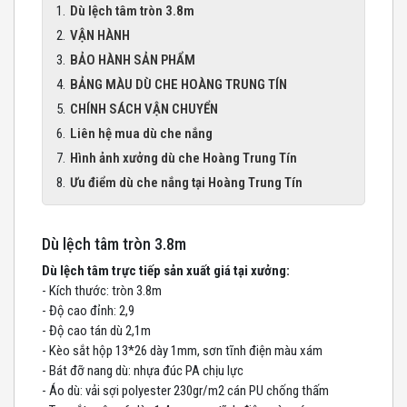
Dù lệch tâm tròn 3.8m
VẬN HÀNH
BẢO HÀNH SẢN PHẨM
BẢNG MÀU DÙ CHE HOÀNG TRUNG TÍN
CHÍNH SÁCH VẬN CHUYỂN
Liên hệ mua dù che nắng
Hình ảnh xưởng dù che Hoàng Trung Tín
Ưu điểm dù che nắng tại Hoàng Trung Tín
Dù lệch tâm tròn 3.8m
Dù lệch tâm trực tiếp sản xuất giá tại xưởng:
- Kích thước: tròn 3.8m
- Độ cao đỉnh: 2,9
- Độ cao tán dù 2,1m
- Kèo sắt hộp 13*26 dày 1mm, sơn tĩnh điện màu xám
- Bát đỡ nang dù: nhựa đúc PA chịu lực
- Áo dù: vải sợi polyester 230gr/m2 cán PU chống thấm