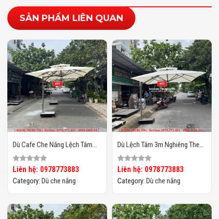
SẢN PHẨM LIÊN QUAN
Dù Cafe Che Nắng Lệch Tâm
Dù Lệch Tâm 3m Nghiêng Theo
Vuông 3m HTT-07
Chiều Nắng HTT04
Liên hệ: 0978773883
Liên hệ: 0978773883
Category:
Dù che nắng
Category:
Dù che nắng