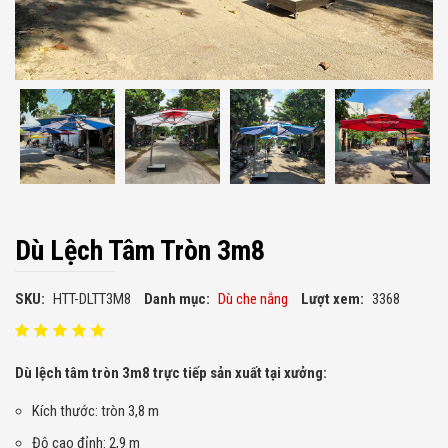
Dù Lệch Tâm Tròn 3m8
SKU:
HTT-DLTT3M8
Danh mục:
Dù che nắng
Lượt xem:
3368
Dù lệch tâm tròn 3m8 trực tiếp sản xuất tại xưởng:
Kích thước: tròn 3,8 m
Độ cao đỉnh: 2,9 m