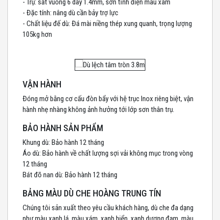
- Trụ: sắt vuông 6 dày 1.4mm, sơn tĩnh điện màu xám
- Đặc tính: nâng dù cần bảy trợ lực
- Chất liệu đế dù: Đá mài niềng thép xung quanh, trọng lượng
105kg hơn
VẬN HÀNH
Đóng mở bằng cơ cấu đòn bẩy với hệ trục Inox riêng biệt, vận
hành nhẹ nhàng không ảnh hưởng tới lớp sơn thân trụ.
BẢO HÀNH SẢN PHẨM
Khung dù: Bảo hành 12 tháng
Áo dù: Bảo hành về chất lượng sợi vải không mục trong vòng
12 tháng
Bát đõ nan dù: Bảo hành 12 tháng
BẢNG MÀU DÙ CHE HOÀNG TRUNG TÍN
Chúng tôi sản xuất theo yêu cầu khách hàng, dù che đa dạng
như màu xanh lá, màu xám, xanh biển, xanh dương đạm, màu