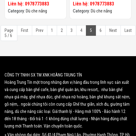
Liên hệ: 0978773883
Liên hệ: 0978773883
Category:
Dù che nắng
Category:
Dù che nắng
Page
First
Prev
1
2
3
4
5
6
Next
Last
5 / 6
CÔNG TY TNHH SX TM XNK HOÀNG TRUNG TÍN
Hoàng Trung Tín một trong những đơn vị hàng đầu trong lĩnh vực sản xuất
và cung cấp bàn ghế cafe, bàn ghế quán ăn, khu resort,.. như bàn ghế
nhựa giả mây, ghế nhựa đúc, ghế nhựa nữ hoàng, bàn ghế khung sắt nệm,
gỗ nệm,.. ngoài chúng tôi còn cung cấp Ghế thư giãn, xích đu, giường tắm
nắng, dù che nắng các loại. Giá thanh lý - Hàng mới 100% - Bảo hành 12
đến 18 tháng - Đổi trả 1 -1 không đúng chất lượng - Nhận hàng đúng chất
lượng mới Thanh toán. Vận chuyển toàn quốc.
» Văn phòng đại diện: Số 41/4 Phạm Ngũ Lão, Phường Hạnh Thông, TP Hồ