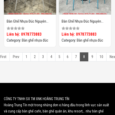
Bàn Ghế Nhựa Đúc Nguyên
Bàn Ghế Nhựa Đúc Nguyên
Khối HTT06
Khối HTT05
Liên hệ: 0978773883
Liên hệ: 0978773883
Category:
Bàn ghế nhựa đúc
Category:
Bàn ghế nhựa đúc
First
Prev
1
2
3
4
5
6
7
8
9
10
Nex
CÔNG TY TNHH SX TM XNK HOÀNG TRUNG TÍN
Hoàng Trung Tín một trong những đơn vị hàng đầu trong lĩnh vực sản xuất
và cung cấp bàn ghế cafe, bàn ghế quán ăn, khu resort,.. như bàn ghế