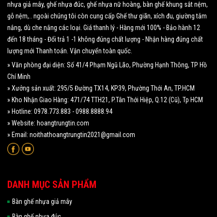
nhựa giả mây, ghế nhựa đúc, ghế nhựa nữ hoàng, bàn ghế khung sắt nệm,
gỗ nệm,.. ngoài chúng tôi còn cung cấp Ghế thư giãn, xích đu, giường tắm
nắng, dù che nắng các loại. Giá thanh lý - Hàng mới 100% - Bảo hành 12
đến 18 tháng - Đổi trả 1 -1 không đúng chất lượng - Nhận hàng đúng chất
lượng mới Thanh toán. Vận chuyển toàn quốc.
» Văn phòng đại diện: Số 41/4 Phạm Ngũ Lão, Phường Hạnh Thông, TP Hồ
Chí Minh
» Xưởng sản xuất: 295/5 Đường TX14, KP39, Phường Thới An, TP.HCM
» Kho Nhận Giao Hàng: 471/74 TTH21, P.Tân Thới Hiệp, Q.12 (Cũ), Tp HCM
» Hotline: 0978.773.883 - 0988.8888.94
» Website: hoangtrungtin.com
» Email: noithathoangtrungtin2021@gmail.com
DANH MỤC SẢN PHẨM
Bàn ghế nhựa giả mây
Bàn ghế nhựa đúc