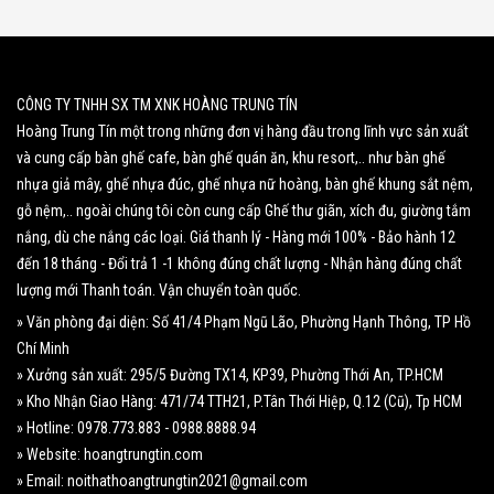
CÔNG TY TNHH SX TM XNK HOÀNG TRUNG TÍN
Hoàng Trung Tín một trong những đơn vị hàng đầu trong lĩnh vực sản xuất
và cung cấp bàn ghế cafe, bàn ghế quán ăn, khu resort,.. như bàn ghế
nhựa giả mây, ghế nhựa đúc, ghế nhựa nữ hoàng, bàn ghế khung sắt nệm,
gỗ nệm,.. ngoài chúng tôi còn cung cấp Ghế thư giãn, xích đu, giường tắm
nắng, dù che nắng các loại. Giá thanh lý - Hàng mới 100% - Bảo hành 12
đến 18 tháng - Đổi trả 1 -1 không đúng chất lượng - Nhận hàng đúng chất
lượng mới Thanh toán. Vận chuyển toàn quốc.
» Văn phòng đại diện: Số 41/4 Phạm Ngũ Lão, Phường Hạnh Thông, TP Hồ
Chí Minh
» Xưởng sản xuất: 295/5 Đường TX14, KP39, Phường Thới An, TP.HCM
» Kho Nhận Giao Hàng: 471/74 TTH21, P.Tân Thới Hiệp, Q.12 (Cũ), Tp HCM
» Hotline: 0978.773.883 - 0988.8888.94
» Website: hoangtrungtin.com
» Email: noithathoangtrungtin2021@gmail.com