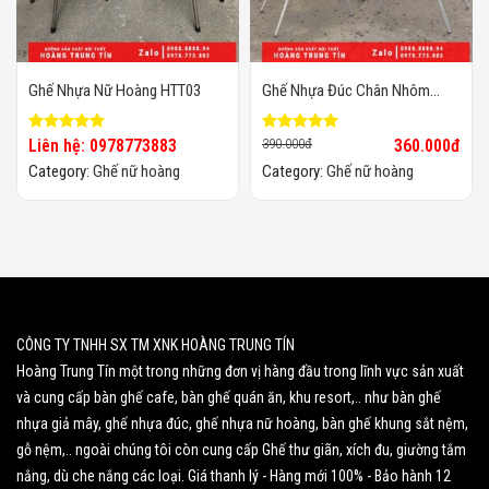
Ghế Nhựa Nữ Hoàng HTT03
Ghế Nhựa Đúc Chân Nhôm
Chất Lượng Cao, Giá Sỉ
Liên hệ: 0978773883
390.000đ
360.000đ
Category:
Ghế nữ hoàng
Category:
Ghế nữ hoàng
CÔNG TY TNHH SX TM XNK HOÀNG TRUNG TÍN
Hoàng Trung Tín một trong những đơn vị hàng đầu trong lĩnh vực sản xuất
và cung cấp bàn ghế cafe, bàn ghế quán ăn, khu resort,.. như bàn ghế
nhựa giả mây, ghế nhựa đúc, ghế nhựa nữ hoàng, bàn ghế khung sắt nệm,
gỗ nệm,.. ngoài chúng tôi còn cung cấp Ghế thư giãn, xích đu, giường tắm
nắng, dù che nắng các loại. Giá thanh lý - Hàng mới 100% - Bảo hành 12