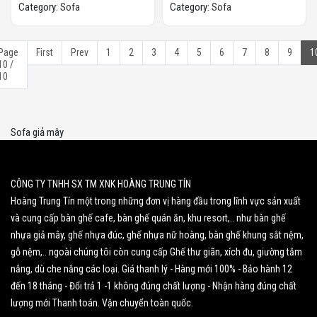
Category:
Sofa
Category:
Sofa
Page
First
Prev
1
2
3
4
5
6
7
8
9
1
10 /
10
Sofa giả mây
CÔNG TY TNHH SX TM XNK HOÀNG TRUNG TÍN
Hoàng Trung Tín một trong những đơn vị hàng đầu trong lĩnh vực sản xuất
và cung cấp bàn ghế cafe, bàn ghế quán ăn, khu resort,.. như bàn ghế
nhựa giả mây, ghế nhựa đúc, ghế nhựa nữ hoàng, bàn ghế khung sắt nệm,
gỗ nệm,.. ngoài chúng tôi còn cung cấp Ghế thư giãn, xích đu, giường tắm
nắng, dù che nắng các loại. Giá thanh lý - Hàng mới 100% - Bảo hành 12
đến 18 tháng - Đổi trả 1 -1 không đúng chất lượng - Nhận hàng đúng chất
lượng mới Thanh toán. Vận chuyển toàn quốc.