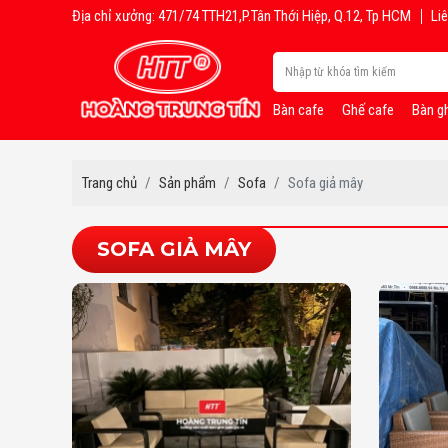
Địa chỉ xưởng: 471/74 TTH21,P.Tân Thới Hiệp, Q.12, Tp HCM
Liê
Bàn cafe
Ghế cafe
Bàn g
Trang chủ
Sản phẩm
Sofa
Sofa giả mây
SOFA GIẢ MÂY