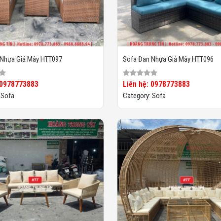
 Nhựa Giả Mây HTT097
Sofa Đan Nhựa Giả Mây HTT096
 0978773883
Liên hệ: 0978773883
:
Sofa
Category:
Sofa