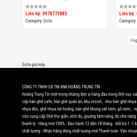
Liên hệ: 0978773883
Liên hệ:
Category:
Sofa
Category
Pag
Sofa giả mây
CÔNG TY TNHH SX TM XNK HOÀNG TRUNG TÍN
Hoàng Trung Tín một trong những đơn vị hàng đầu trong lĩnh vực s
cấp bàn ghế cafe, bàn ghế quán ăn, khu resort,.. như bàn ghế nhựa
nhựa đúc, ghế nhựa nữ hoàng, bàn ghế khung sắt nệm, gỗ nệm,.. n
còn cung cấp Ghế thư giãn, xích đu, giường tắm nắng, dù che nắng 
thanh lý - Hàng mới 100% - Bảo hành 12 đến 18 tháng - Đổi trả 1 -1
chất lượng - Nhận hàng đúng chất lượng mới Thanh toán. Vận chuy