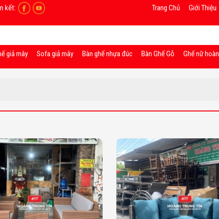
n kết:
Trang Chủ
Giới Thiệu
hế giả mây
Sofa giả mây
Bàn ghế nhựa đúc
Bàn Ghế Gỗ
Ghế nữ hoà