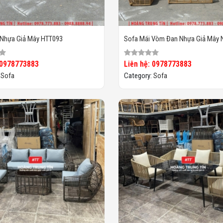
 Nhựa Giả Mây HTT093
Sofa Mái Vòm Đan Nhựa Giả Mây 
Trời HTT01
 0978773883
Liên hệ: 0978773883
:
Sofa
Category:
Sofa