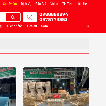
Sản Phẩm
Dịch Vụ
Báo Giá
Video
Tin Tức
Liên Hệ
0988888894
0978773883
ng
Dù che nắng
Xích đu
Sofa