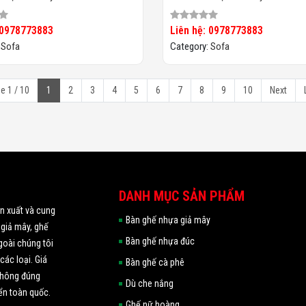
 0978773883
Liên hệ: 0978773883
:
Sofa
Category:
Sofa
e 1 / 10
1
2
3
4
5
6
7
8
9
10
Next
DANH MỤC SẢN PHẨM
ản xuất và cung
Bàn ghế nhựa giả mây
 giả mây, ghế
Bàn ghế nhựa đúc
goài chúng tôi
các loại. Giá
Bàn ghế cà phê
 không đúng
Dù che nắng
ển toàn quốc.
Ghế nữ hoàng