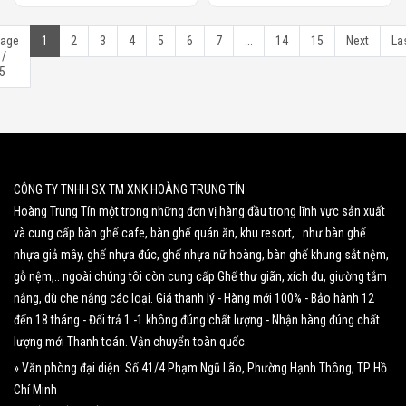
age
1
2
3
4
5
6
7
...
14
15
Next
La
 /
5
CÔNG TY TNHH SX TM XNK HOÀNG TRUNG TÍN
Hoàng Trung Tín một trong những đơn vị hàng đầu trong lĩnh vực sản xuất
và cung cấp bàn ghế cafe, bàn ghế quán ăn, khu resort,.. như bàn ghế
nhựa giả mây, ghế nhựa đúc, ghế nhựa nữ hoàng, bàn ghế khung sắt nệm,
gỗ nệm,.. ngoài chúng tôi còn cung cấp Ghế thư giãn, xích đu, giường tắm
nắng, dù che nắng các loại. Giá thanh lý - Hàng mới 100% - Bảo hành 12
đến 18 tháng - Đổi trả 1 -1 không đúng chất lượng - Nhận hàng đúng chất
lượng mới Thanh toán. Vận chuyển toàn quốc.
» Văn phòng đại diện: Số 41/4 Phạm Ngũ Lão, Phường Hạnh Thông, TP Hồ
Chí Minh