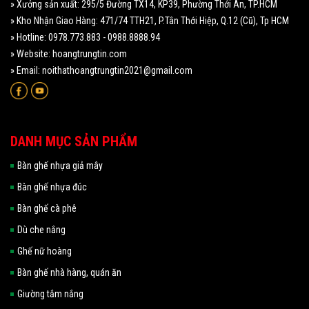
» Xưởng sản xuất: 295/5 Đường TX14, KP39, Phường Thới An, TP.HCM
» Kho Nhận Giao Hàng: 471/74 TTH21, P.Tân Thới Hiệp, Q.12 (Cũ), Tp HCM
» Hotline: 0978.773.883 - 0988.8888.94
» Website: hoangtrungtin.com
» Email: noithathoangtrungtin2021@gmail.com
DANH MỤC SẢN PHẨM
Bàn ghế nhựa giả mây
Bàn ghế nhựa đúc
Bàn ghế cà phê
Dù che nắng
Ghế nữ hoàng
Bàn ghế nhà hàng, quán ăn
Giường tắm nắng