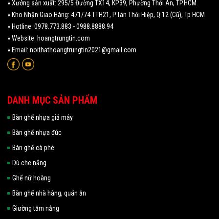
» Xưởng sản xuất: 295/5 Đường TX14, KP39, Phường Thới An, TP.HCM
» Kho Nhận Giao Hàng: 471/74 TTH21, P.Tân Thới Hiệp, Q.12 (Cũ), Tp HCM
» Hotline: 0978.773.883 - 0988.8888.94
» Website: hoangtrungtin.com
» Email: noithathoangtrungtin2021@gmail.com
DANH MỤC SẢN PHẨM
Bàn ghế nhựa giả mây
Bàn ghế nhựa đúc
Bàn ghế cà phê
Dù che nắng
Ghế nữ hoàng
Bàn ghế nhà hàng, quán ăn
Giường tắm nắng