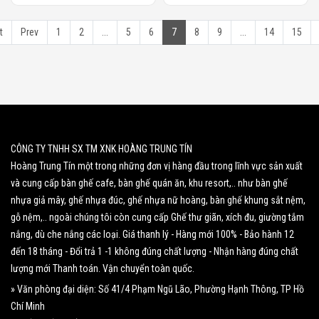
t
Prev
1
2
...
5
6
7
8
9
...
14
15
CÔNG TY TNHH SX TM XNK HOÀNG TRUNG TÍN
Hoàng Trung Tín một trong những đơn vị hàng đầu trong lĩnh vực sản xuất
và cung cấp bàn ghế cafe, bàn ghế quán ăn, khu resort,.. như bàn ghế
nhựa giả mây, ghế nhựa đúc, ghế nhựa nữ hoàng, bàn ghế khung sắt nệm,
gỗ nệm,.. ngoài chúng tôi còn cung cấp Ghế thư giãn, xích đu, giường tắm
nắng, dù che nắng các loại. Giá thanh lý - Hàng mới 100% - Bảo hành 12
đến 18 tháng - Đổi trả 1 -1 không đúng chất lượng - Nhận hàng đúng chất
lượng mới Thanh toán. Vận chuyển toàn quốc.
» Văn phòng đại diện: Số 41/4 Phạm Ngũ Lão, Phường Hạnh Thông, TP Hồ
Chí Minh