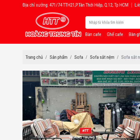
Địa chỉ xưởng: 471/74 TTH21,P.Tân Thới Hiệp, Q.12, Tp HCM
Liê
Bàn cafe
Ghế cafe
Bàn g
Trang chủ
Sản phẩm
Sofa
Sofa sắt nệm
Sofa sắt 