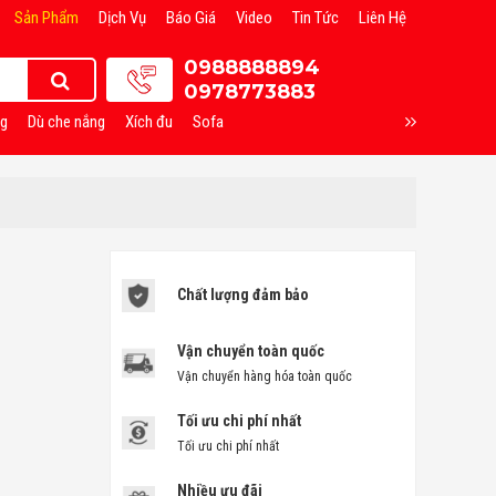
Sản Phẩm
Dịch Vụ
Báo Giá
Video
Tin Tức
Liên Hệ
0988888894
0978773883
ng
Dù che nắng
Xích đu
Sofa
Chất lượng đảm bảo
Vận chuyển toàn quốc
Vận chuyển hàng hóa toàn quốc
Tối ưu chi phí nhất
Tối ưu chi phí nhất
Nhiều ưu đãi