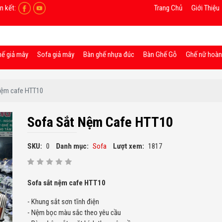
n kết:
Trang Chủ
Giới Thiệu
hế giả mây
Sofa giả mây
Bàn ghế nhựa đúc
Bàn Ghế Gỗ
Ghế nữ hoà
nệm cafe HTT10
Sofa Sắt Nệm Cafe HTT10
SKU:
0
Danh mục:
Sofa
Lượt xem:
1817
Sofa sắt nệm cafe HTT10
- Khung sắt sơn tĩnh điện
- Nệm bọc màu sắc theo yêu cầu