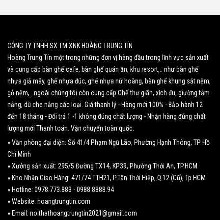
CÔNG TY TNHH SX TM XNK HOÀNG TRUNG TÍN
Hoàng Trung Tín một trong những đơn vị hàng đầu trong lĩnh vực sản xuất
và cung cấp bàn ghế cafe, bàn ghế quán ăn, khu resort,.. như bàn ghế
nhựa giả mây, ghế nhựa đúc, ghế nhựa nữ hoàng, bàn ghế khung sắt nệm,
gỗ nệm,.. ngoài chúng tôi còn cung cấp Ghế thư giãn, xích đu, giường tắm
nắng, dù che nắng các loại. Giá thanh lý - Hàng mới 100% - Bảo hành 12
đến 18 tháng - Đổi trả 1 -1 không đúng chất lượng - Nhận hàng đúng chất
lượng mới Thanh toán. Vận chuyển toàn quốc.
» Văn phòng đại diện: Số 41/4 Phạm Ngũ Lão, Phường Hạnh Thông, TP Hồ
Chí Minh
» Xưởng sản xuất: 295/5 Đường TX14, KP39, Phường Thới An, TP.HCM
» Kho Nhận Giao Hàng: 471/74 TTH21, P.Tân Thới Hiệp, Q.12 (Cũ), Tp HCM
» Hotline: 0978.773.883 - 0988.8888.94
» Website: hoangtrungtin.com
» Email: noithathoangtrungtin2021@gmail.com