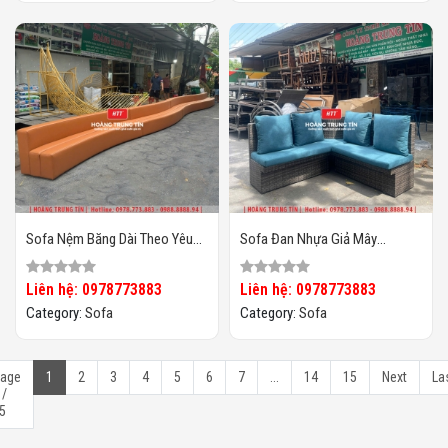
Sofa Nệm Băng Dài Theo Yêu
Sofa Đan Nhựa Giả Mây
Cầu HTT01
HTT096
Liên hệ: 0978773883
Liên hệ: 0978773883
Category:
Sofa
Category:
Sofa
age
1
2
3
4
5
6
7
...
14
15
Next
La
 /
5