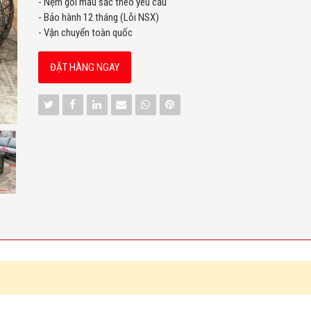
- Nệm gối màu sắc theo yêu cầu
- Bảo hành 12 tháng (Lỗi NSX)
- Vận chuyển toàn quốc
ĐẶT HÀNG NGAY