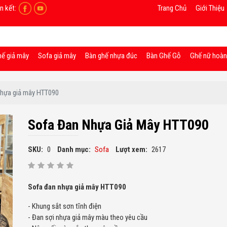
n kết:
Trang Chủ
Giới Thiệu
hế giả mây
Sofa giả mây
Bàn ghế nhựa đúc
Bàn Ghế Gỗ
Ghế nữ hoà
nhựa giả mây HTT090
Sofa Đan Nhựa Giả Mây HTT090
SKU:
0
Danh mục:
Sofa
Lượt xem:
2617
Sofa đan nhựa giả mây HTT090
- Khung sắt sơn tĩnh điện
- Đan sợi nhựa giả mây màu theo yêu cầu