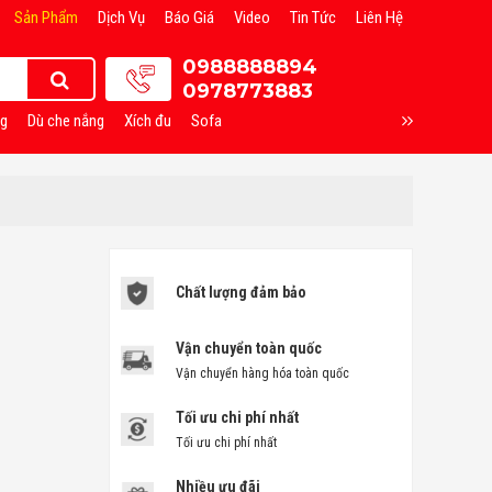
Sản Phẩm
Dịch Vụ
Báo Giá
Video
Tin Tức
Liên Hệ
0988888894
0978773883
ng
Dù che nắng
Xích đu
Sofa
Chất lượng đảm bảo
Vận chuyển toàn quốc
Vận chuyển hàng hóa toàn quốc
Tối ưu chi phí nhất
Tối ưu chi phí nhất
Nhiều ưu đãi