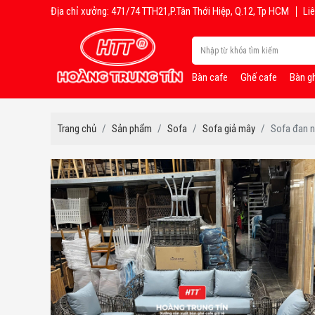
Địa chỉ xưởng: 471/74 TTH21,P.Tân Thới Hiệp, Q.12, Tp HCM
Liê
Bàn cafe
Ghế cafe
Bàn g
Trang chủ
Sản phẩm
Sofa
Sofa giả mây
Sofa đan 