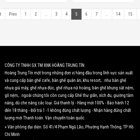
t
Prev
1
2
...
3
4
5
6
7
...
14
15
CÔNG TY TNHH SX TM XNK HOÀNG TRUNG TÍN
Hoàng Trung Tín một trong những đơn vị hàng đầu trong lĩnh vực sản xuất
và cung cấp bàn ghế cafe, bàn ghế quán ăn, khu resort,.. như bàn ghế
nhựa giả mây, ghế nhựa đúc, ghế nhựa nữ hoàng, bàn ghế khung sắt nệm,
gỗ nệm,.. ngoài chúng tôi còn cung cấp Ghế thư giãn, xích đu, giường tắm
nắng, dù che nắng các loại. Giá thanh lý - Hàng mới 100% - Bảo hành 12
đến 18 tháng - Đổi trả 1 -1 không đúng chất lượng - Nhận hàng đúng chất
lượng mới Thanh toán. Vận chuyển toàn quốc.
» Văn phòng đại diện: Số 41/4 Phạm Ngũ Lão, Phường Hạnh Thông, TP Hồ
Chí Minh