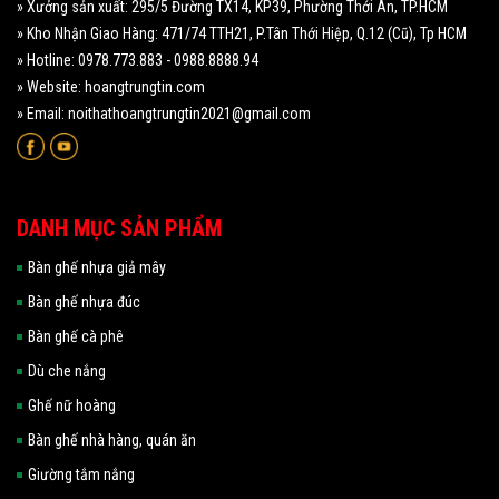
» Xưởng sản xuất: 295/5 Đường TX14, KP39, Phường Thới An, TP.HCM
» Kho Nhận Giao Hàng: 471/74 TTH21, P.Tân Thới Hiệp, Q.12 (Cũ), Tp HCM
» Hotline: 0978.773.883 - 0988.8888.94
» Website: hoangtrungtin.com
» Email: noithathoangtrungtin2021@gmail.com
DANH MỤC SẢN PHẨM
Bàn ghế nhựa giả mây
Bàn ghế nhựa đúc
Bàn ghế cà phê
Dù che nắng
Ghế nữ hoàng
Bàn ghế nhà hàng, quán ăn
Giường tắm nắng