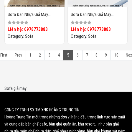
Sofa Đan Nhựa Giả Mây
Sofa Đan Nhựa Giả Mây
HTT064
HTT063
Liên hệ: 0978773883
Liên hệ: 0978773883
Category:
Sofa
Category:
Sofa
First
Prev
1
2
3
4
5
6
7
8
9
10
Nex
Sofa giả mây
CÔNG TY TNHH SX TM XNK HOÀNG TRUNG TÍN
Hoàng Trung Tín một trong những đơn vị hàng đầu trong lĩnh vực sản xuất
và cung cấp bàn ghế cafe, bàn ghế quán ăn, khu resort,.. như bàn ghế
nhựa giả mây, ghế nhựa đúc, ghế nhựa nữ hoàng, bàn ghế khung sắt nệm,