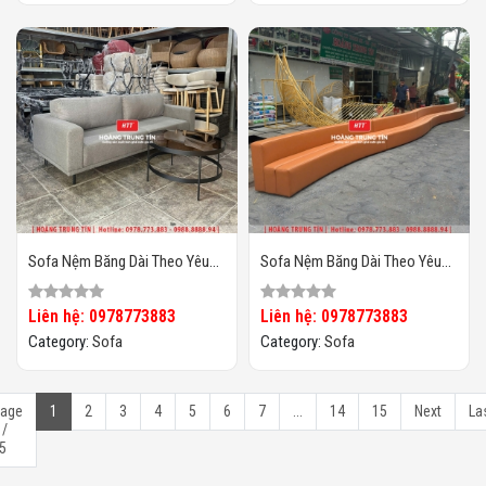
Sofa Nệm Băng Dài Theo Yêu
Sofa Nệm Băng Dài Theo Yêu
Cầu HTT02
Cầu HTT01
Liên hệ: 0978773883
Liên hệ: 0978773883
Category:
Sofa
Category:
Sofa
age
1
2
3
4
5
6
7
...
14
15
Next
La
 /
5