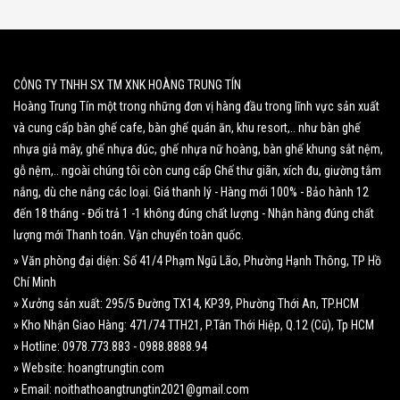
CÔNG TY TNHH SX TM XNK HOÀNG TRUNG TÍN
Hoàng Trung Tín một trong những đơn vị hàng đầu trong lĩnh vực sản xuất
và cung cấp bàn ghế cafe, bàn ghế quán ăn, khu resort,.. như bàn ghế
nhựa giả mây, ghế nhựa đúc, ghế nhựa nữ hoàng, bàn ghế khung sắt nệm,
gỗ nệm,.. ngoài chúng tôi còn cung cấp Ghế thư giãn, xích đu, giường tắm
nắng, dù che nắng các loại. Giá thanh lý - Hàng mới 100% - Bảo hành 12
đến 18 tháng - Đổi trả 1 -1 không đúng chất lượng - Nhận hàng đúng chất
lượng mới Thanh toán. Vận chuyển toàn quốc.
» Văn phòng đại diện: Số 41/4 Phạm Ngũ Lão, Phường Hạnh Thông, TP Hồ
Chí Minh
» Xưởng sản xuất: 295/5 Đường TX14, KP39, Phường Thới An, TP.HCM
» Kho Nhận Giao Hàng: 471/74 TTH21, P.Tân Thới Hiệp, Q.12 (Cũ), Tp HCM
» Hotline: 0978.773.883 - 0988.8888.94
» Website: hoangtrungtin.com
» Email: noithathoangtrungtin2021@gmail.com