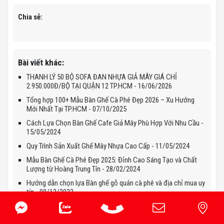
Chia sẻ:
Bài viết khác:
THANH LÝ 50 BỘ SOFA ĐAN NHỰA GIẢ MÂY GIÁ CHỈ
2.950.000Đ/BỘ TẠI QUẬN 12 TP.HCM - 16/06/2026
Tổng hợp 100+ Mẫu Bàn Ghế Cà Phê Đẹp 2026 – Xu Hướng
Mới Nhất Tại TP.HCM - 07/10/2025
Cách Lựa Chọn Bàn Ghế Cafe Giả Mây Phù Hợp Với Nhu Cầu -
15/05/2024
Quy Trình Sản Xuất Ghế Mây Nhựa Cao Cấp - 11/05/2024
Mẫu Bàn Ghế Cà Phê Đẹp 2025: Đỉnh Cao Sáng Tạo và Chất
Lượng từ Hoàng Trung Tín - 28/02/2024
Hướng dẫn chọn lựa Bàn ghế gỗ quán cà phê và địa chỉ mua uy
tín - 09/12/2023
Lựa chọn bàn ghế gỗ ngoài trời thanh lý hoàn hảo cho không
gian ngoại thất - 09/12/2023