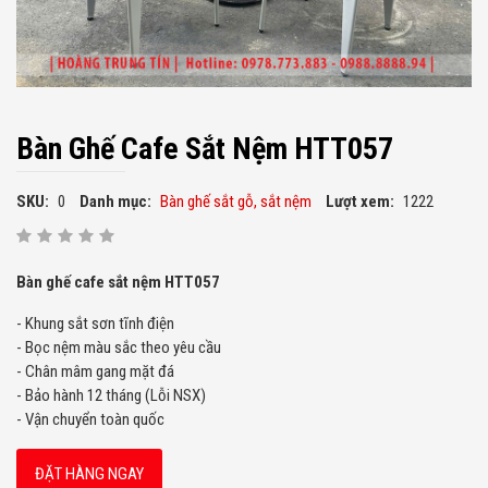
Bàn Ghế Cafe Sắt Nệm HTT057
SKU:
0
Danh mục:
Bàn ghế sắt gỗ, sắt nệm
Lượt xem:
1222
Bàn ghế cafe sắt nệm HTT057
- Khung sắt sơn tĩnh điện
- Bọc nệm màu sắc theo yêu cầu
- Chân mâm gang mặt đá
- Bảo hành 12 tháng (Lỗi NSX)
- Vận chuyển toàn quốc
ĐẶT HÀNG NGAY