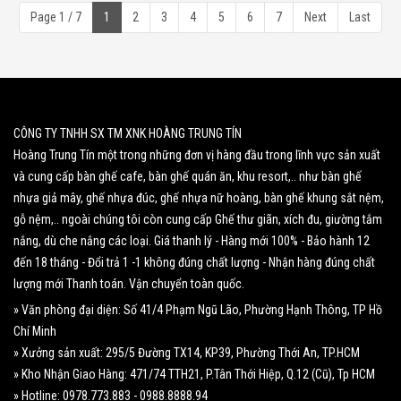
Page 1 / 7
1
2
3
4
5
6
7
Next
Last
CÔNG TY TNHH SX TM XNK HOÀNG TRUNG TÍN
Hoàng Trung Tín một trong những đơn vị hàng đầu trong lĩnh vực sản xuất
và cung cấp bàn ghế cafe, bàn ghế quán ăn, khu resort,.. như bàn ghế
nhựa giả mây, ghế nhựa đúc, ghế nhựa nữ hoàng, bàn ghế khung sắt nệm,
gỗ nệm,.. ngoài chúng tôi còn cung cấp Ghế thư giãn, xích đu, giường tắm
nắng, dù che nắng các loại. Giá thanh lý - Hàng mới 100% - Bảo hành 12
đến 18 tháng - Đổi trả 1 -1 không đúng chất lượng - Nhận hàng đúng chất
lượng mới Thanh toán. Vận chuyển toàn quốc.
» Văn phòng đại diện: Số 41/4 Phạm Ngũ Lão, Phường Hạnh Thông, TP Hồ
Chí Minh
» Xưởng sản xuất: 295/5 Đường TX14, KP39, Phường Thới An, TP.HCM
» Kho Nhận Giao Hàng: 471/74 TTH21, P.Tân Thới Hiệp, Q.12 (Cũ), Tp HCM
» Hotline: 0978.773.883 - 0988.8888.94