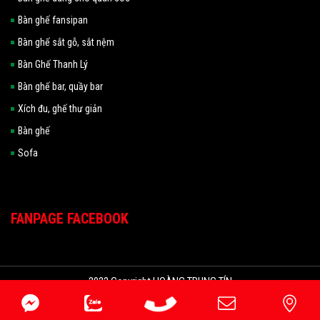
Bàn ghế fansipan
Bàn ghế sắt gỗ, sắt nệm
Bàn Ghế Thanh Lý
Bàn ghế bar, quầy bar
Xích đu, ghế thư giản
Bàn ghế
Sofa
FANPAGE FACEBOOK
2022 Copyright HOÀNG TRUNG TÍN
Đang online: 154
|
Hôm nay: 10544
|
Tuần: 74461
|
Tổng truy cập:
4485013