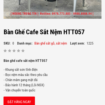
Bàn Ghế Cafe Sắt Nệm HTT057
SKU:
0
Danh mục:
Bàn ghế sắt gỗ, sắt nệm
Lượt xem:
1225
Bàn ghế cafe sắt nệm HTT057
- Khung sắt sơn tĩnh điện
- Bọc nệm màu sắc theo yêu cầu
- Chân mâm gang mặt đá
- Bảo hành 12 tháng (Lỗi NSX)
- Vận chuyển toàn quốc
ĐẶT HÀNG NGAY