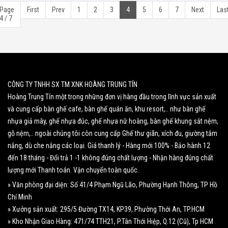
Page
First
Prev
1
2
3
4
5
6
7
Next
Las
4 / 7
CÔNG TY TNHH SX TM XNK HOÀNG TRUNG TÍN
Hoàng Trung Tín một trong những đơn vị hàng đầu trong lĩnh vực sản xuất
và cung cấp bàn ghế cafe, bàn ghế quán ăn, khu resort,.. như bàn ghế
nhựa giả mây, ghế nhựa đúc, ghế nhựa nữ hoàng, bàn ghế khung sắt nệm,
gỗ nệm,.. ngoài chúng tôi còn cung cấp Ghế thư giãn, xích đu, giường tắm
nắng, dù che nắng các loại. Giá thanh lý - Hàng mới 100% - Bảo hành 12
đến 18 tháng - Đổi trả 1 -1 không đúng chất lượng - Nhận hàng đúng chất
lượng mới Thanh toán. Vận chuyển toàn quốc.
» Văn phòng đại diện: Số 41/4 Phạm Ngũ Lão, Phường Hạnh Thông, TP Hồ
Chí Minh
» Xưởng sản xuất: 295/5 Đường TX14, KP39, Phường Thới An, TP.HCM
» Kho Nhận Giao Hàng: 471/74 TTH21, P.Tân Thới Hiệp, Q.12 (Cũ), Tp HCM