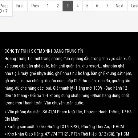
Page
First
Prev
1
2
3
4
5
6
7
Next
Las
3 / 7
CÔNG TY TNHH SX TM XNK HOÀNG TRUNG TÍN
Hoàng Trung Tín một trong những đơn vị hàng đầu trong lĩnh vực sản xuất
và cung cấp bàn ghế cafe, bàn ghế quán ăn, khu resort,.. như bàn ghế
nhựa giả mây, ghế nhựa đúc, ghế nhựa nữ hoàng, bàn ghế khung sắt nệm,
gỗ nệm,.. ngoài chúng tôi còn cung cấp Ghế thư giãn, xích đu, giường tắm
nắng, dù che nắng các loại. Giá thanh lý - Hàng mới 100% - Bảo hành 12
đến 18 tháng - Đổi trả 1 -1 không đúng chất lượng - Nhận hàng đúng chất
lượng mới Thanh toán. Vận chuyển toàn quốc.
» Văn phòng đại diện: Số 41/4 Phạm Ngũ Lão, Phường Hạnh Thông, TP Hồ
Chí Minh
» Xưởng sản xuất: 295/5 Đường TX14, KP39, Phường Thới An, TP.HCM
» Kho Nhận Giao Hàng: 471/74 TTH21, P.Tân Thới Hiệp, Q.12 (Cũ), Tp HCM