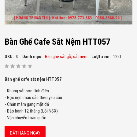
Bàn Ghế Cafe Sắt Nệm HTT057
SKU:
0
Danh mục:
Bàn ghế sắt gỗ, sắt nệm
Lượt xem:
1221
Bàn ghế cafe sắt nệm HTT057
- Khung sắt sơn tĩnh điện
- Bọc nệm màu sắc theo yêu cầu
- Chân mâm gang mặt đá
- Bảo hành 12 tháng (Lỗi NSX)
- Vận chuyển toàn quốc
ĐẶT HÀNG NGAY