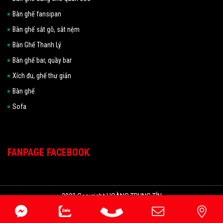
Bàn ghế fansipan
Bàn ghế sắt gỗ, sắt nệm
Bàn Ghế Thanh Lý
Bàn ghế bar, quầy bar
Xích đu, ghế thư giản
Bàn ghế
Sofa
FANPAGE FACEBOOK
2022 Copyright HOÀNG TRUNG TÍN
Đang online: 106
|
Hôm nay: 5193
|
Tuần: 69111
|
Tổng truy cập:
4479676