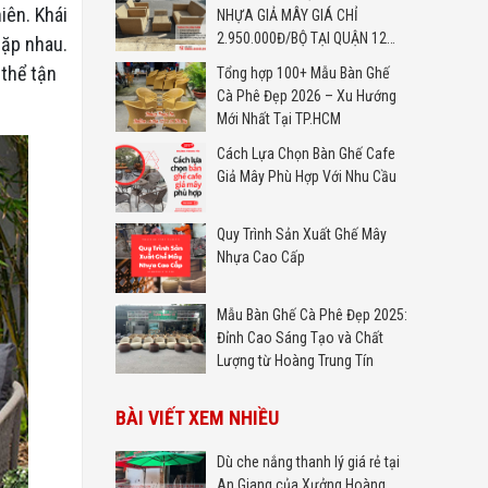
iên. Khái
NHỰA GIẢ MÂY GIÁ CHỈ
2.950.000Đ/BỘ TẠI QUẬN 12
gặp nhau.
TP.HCM
thể tận
Tổng hợp 100+ Mẫu Bàn Ghế
Cà Phê Đẹp 2026 – Xu Hướng
Mới Nhất Tại TP.HCM
Cách Lựa Chọn Bàn Ghế Cafe
Giả Mây Phù Hợp Với Nhu Cầu
Quy Trình Sản Xuất Ghế Mây
Nhựa Cao Cấp
Mẫu Bàn Ghế Cà Phê Đẹp 2025:
Đỉnh Cao Sáng Tạo và Chất
Lượng từ Hoàng Trung Tín
BÀI VIẾT XEM NHIỀU
Dù che nắng thanh lý giá rẻ tại
An Giang của Xưởng Hoàng