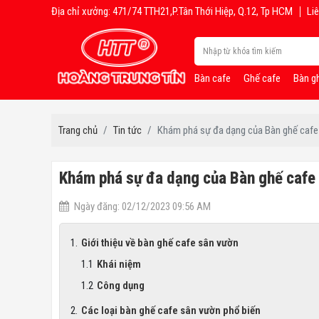
Địa chỉ xưởng: 471/74 TTH21,P.Tân Thới Hiệp, Q.12, Tp HCM
Liê
Bàn cafe
Ghế cafe
Bàn g
Trang chủ
Tin tức
Khám phá sự đa dạng của Bàn ghế cafe
Khám phá sự đa dạng của Bàn ghế cafe
Ngày đăng: 02/12/2023 09:56 AM
Giới thiệu về bàn ghế cafe sân vườn
Khái niệm
Công dụng
Các loại bàn ghế cafe sân vườn phổ biến