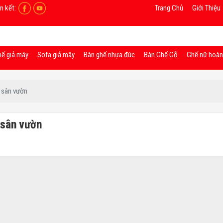
n kết:
Trang Chủ
Giới Thiệu
hế giả mây
Sofa giả mây
Bàn ghế nhựa đúc
Bàn Ghế Gỗ
Ghế nữ hoà
 sân vườn
 sân vườn