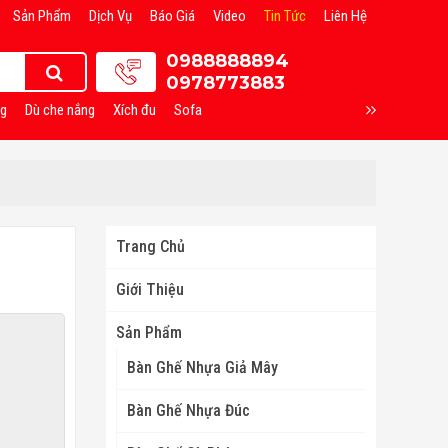
Sản Phẩm
Dịch Vụ
Báo Giá
Video
Tin Tức
Liên Hệ
0988888894
0978773883
ng
Dù che nắng
Xích đu
Sofa
Trang Chủ
Giới Thiệu
Sản Phẩm
Bàn Ghế Nhựa Giả Mây
Bàn Ghế Nhựa Đúc