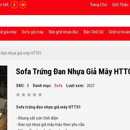
n kết:
Trang Chủ
Giới Thiệu
hế giả mây
Sofa giả mây
Bàn ghế nhựa đúc
Bàn Ghế Gỗ
Ghế nữ hoà
 đan nhựa giả mây HTT01
Sofa Trứng Đan Nhựa Giả Mây HTT
SKU:
0
Danh mục:
Sofa
Lượt xem:
2621
Sofa trứng đan nhựa giả mây HTT01
- Khung sắt sơn tĩnh điện
- Đan sợi nhựa giả mây màu theo yêu cầu