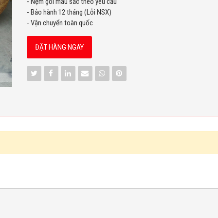
- Nệm gối màu sắc theo yêu cầu
- Bảo hành 12 tháng (Lỗi NSX)
- Vận chuyển toàn quốc
ĐẶT HÀNG NGAY