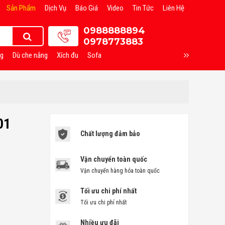
Sản Phẩm
Dịch Vụ
Báo Giá
Video
Tin Tức
Liên Hệ
0988888894
0978773883
ng
Dù che nắng
Xích đu
Sofa
01
Chất lượng đảm bảo
Vận chuyển toàn quốc
Vận chuyển hàng hóa toàn quốc
Tối ưu chi phí nhất
Tối ưu chi phí nhất
Nhiều ưu đãi