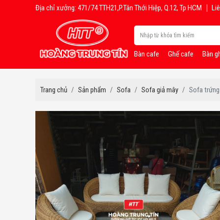
Địa chỉ xưởng: 471/74 TTH21,P.Tân Thới Hiệp, Q.12, Tp HCM
Liê
Bàn cafe
Ghế cafe
Bàn g
Trang chủ
Sản phẩm
Sofa
Sofa giả mây
Sofa trứng