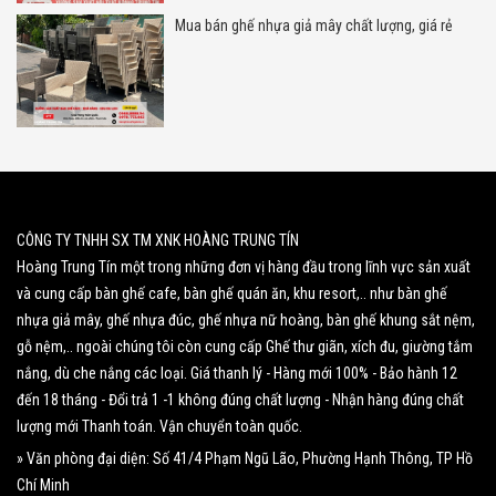
Mua bán ghế nhựa giả mây chất lượng, giá rẻ
CÔNG TY TNHH SX TM XNK HOÀNG TRUNG TÍN
Hoàng Trung Tín một trong những đơn vị hàng đầu trong lĩnh vực sản xuất
và cung cấp bàn ghế cafe, bàn ghế quán ăn, khu resort,.. như bàn ghế
nhựa giả mây, ghế nhựa đúc, ghế nhựa nữ hoàng, bàn ghế khung sắt nệm,
gỗ nệm,.. ngoài chúng tôi còn cung cấp Ghế thư giãn, xích đu, giường tắm
nắng, dù che nắng các loại. Giá thanh lý - Hàng mới 100% - Bảo hành 12
đến 18 tháng - Đổi trả 1 -1 không đúng chất lượng - Nhận hàng đúng chất
lượng mới Thanh toán. Vận chuyển toàn quốc.
» Văn phòng đại diện: Số 41/4 Phạm Ngũ Lão, Phường Hạnh Thông, TP Hồ
Chí Minh