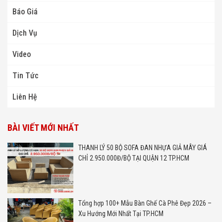
Báo Giá
Dịch Vụ
Video
Tin Tức
Liên Hệ
BÀI VIẾT MỚI NHẤT
THANH LÝ 50 BỘ SOFA ĐAN NHỰA GIẢ MÂY GIÁ
CHỈ 2.950.000Đ/BỘ TẠI QUẬN 12 TP.HCM
Tổng hợp 100+ Mẫu Bàn Ghế Cà Phê Đẹp 2026 –
Xu Hướng Mới Nhất Tại TP.HCM