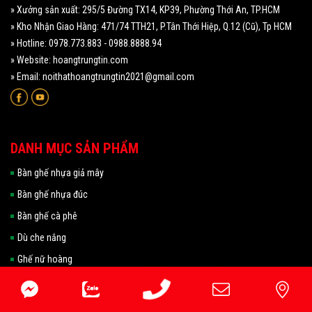
» Xưởng sản xuất: 295/5 Đường TX14, KP39, Phường Thới An, TP.HCM
» Kho Nhận Giao Hàng: 471/74 TTH21, P.Tân Thới Hiệp, Q.12 (Cũ), Tp HCM
» Hotline: 0978.773.883 - 0988.8888.94
» Website: hoangtrungtin.com
» Email: noithathoangtrungtin2021@gmail.com
DANH MỤC SẢN PHẨM
Bàn ghế nhựa giả mây
Bàn ghế nhựa đúc
Bàn ghế cà phê
Dù che nắng
Ghế nữ hoàng
Bàn ghế nhà hàng, quán ăn
Giường tắm nắng