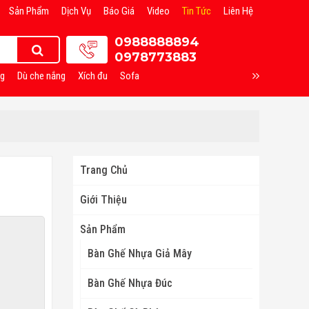
Sản Phẩm
Dịch Vụ
Báo Giá
Video
Tin Tức
Liên Hệ
0988888894
0978773883
ng
Dù che nắng
Xích đu
Sofa
Trang Chủ
Giới Thiệu
Sản Phẩm
Bàn Ghế Nhựa Giả Mây
Bàn Ghế Nhựa Đúc