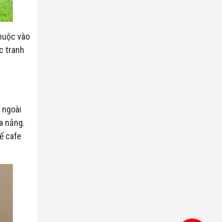
thuộc vào
c tranh
 ngoài
a nắng.
ế cafe