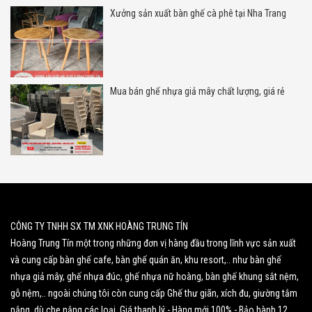
Xưởng sản xuất bàn ghế cà phê tại Nha Trang
Mua bán ghế nhựa giả mây chất lượng, giá rẻ
CÔNG TY TNHH SX TM XNK HOÀNG TRUNG TÍN
Hoàng Trung Tín một trong những đơn vị hàng đầu trong lĩnh vực sản xuất
và cung cấp bàn ghế cafe, bàn ghế quán ăn, khu resort,.. như bàn ghế
nhựa giả mây, ghế nhựa đúc, ghế nhựa nữ hoàng, bàn ghế khung sắt nệm,
gỗ nệm,.. ngoài chúng tôi còn cung cấp Ghế thư giãn, xích đu, giường tắm
nắng, dù che nắng các loại. Giá thanh lý - Hàng mới 100% - Bảo hành 12