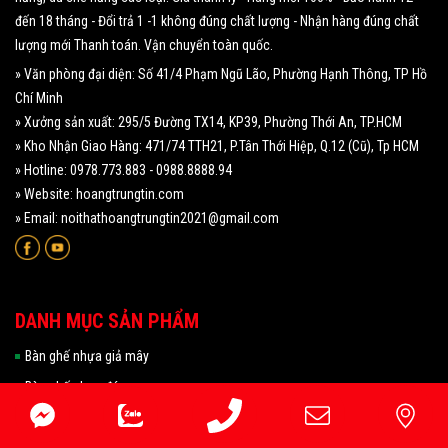
đến 18 tháng - Đổi trả 1 -1 không đúng chất lượng - Nhận hàng đúng chất
lượng mới Thanh toán. Vận chuyển toàn quốc.
» Văn phòng đại diện: Số 41/4 Phạm Ngũ Lão, Phường Hạnh Thông, TP Hồ
Chí Minh
» Xưởng sản xuất: 295/5 Đường TX14, KP39, Phường Thới An, TP.HCM
» Kho Nhận Giao Hàng: 471/74 TTH21, P.Tân Thới Hiệp, Q.12 (Cũ), Tp HCM
» Hotline: 0978.773.883 - 0988.8888.94
» Website: hoangtrungtin.com
» Email: noithathoangtrungtin2021@gmail.com
DANH MỤC SẢN PHẨM
Bàn ghế nhựa giả mây
Bàn ghế nhựa đúc
Bàn ghế cà phê