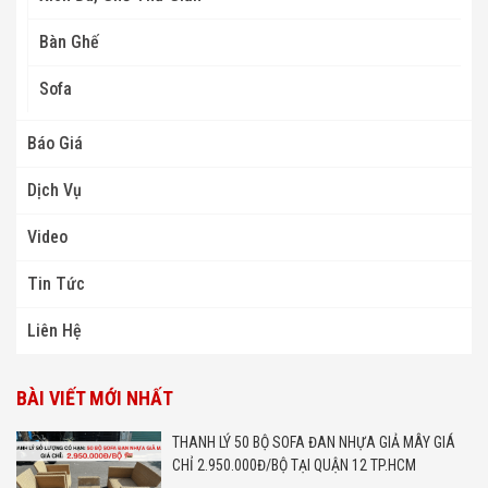
Bàn Ghế
Sofa
Báo Giá
Dịch Vụ
Video
Tin Tức
Liên Hệ
BÀI VIẾT MỚI NHẤT
THANH LÝ 50 BỘ SOFA ĐAN NHỰA GIẢ MÂY GIÁ
CHỈ 2.950.000Đ/BỘ TẠI QUẬN 12 TP.HCM