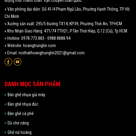
lượng mới Thanh toán. Vận chuyển toàn quốc.
» Văn phòng đại diện: Số 41/4 Phạm Ngũ Lão, Phường Hạnh Thông, TP Hồ
Chí Minh
» Xưởng sản xuất: 295/5 Đường TX14, KP39, Phường Thới An, TP.HCM
» Kho Nhận Giao Hàng: 471/74 TTH21, P.Tân Thới Hiệp, Q.12 (Cũ), Tp HCM
» Hotline: 0978.773.883 - 0988.8888.94
» Website: hoangtrungtin.com
» Email: noithathoangtrungtin2021@gmail.com
DANH MỤC SẢN PHẨM
Bàn ghế nhựa giả mây
Bàn ghế nhựa đúc
Bàn ghế cà phê
Dù che nắng
Ghế nữ hoàng