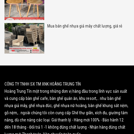
Mua bán ghế nhựa giả mây chất lượng, giá rẻ
CÔNG TY TNHH SX TM XNK HOÀNG TRUNG TÍN
Hoàng Trung Tín một trong những đơn vị hàng đầu trong lĩnh vực sản xuất
và cung cấp bàn ghế cafe, bàn ghế quán ăn, khu resort,.. như bàn ghế
nhựa giả mây, ghế nhựa đúc, ghế nhựa nữ hoàng, bàn ghế khung sắt nệm,
gỗ nệm,.. ngoài chúng tôi còn cung cấp Ghế thư giãn, xích đu, giường tắm
nắng, dù che nắng các loại. Giá thanh lý - Hàng mới 100% - Bảo hành 12
đến 18 tháng - Đổi trả 1 -1 không đúng chất lượng - Nhận hàng đúng chất