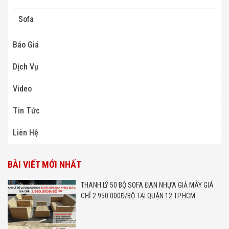
Sofa
Báo Giá
Dịch Vụ
Video
Tin Tức
Liên Hệ
BÀI VIẾT MỚI NHẤT
THANH LÝ 50 BỘ SOFA ĐAN NHỰA GIẢ MÂY GIÁ
CHỈ 2.950.000Đ/BỘ TẠI QUẬN 12 TP.HCM