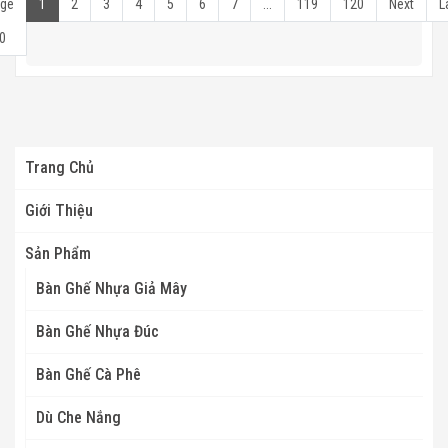
ge
1
2
3
4
5
6
7
...
119
120
Next
L
0
Trang Chủ
Giới Thiệu
Sản Phẩm
Bàn Ghế Nhựa Giả Mây
Bàn Ghế Nhựa Đúc
Bàn Ghế Cà Phê
Dù Che Nắng