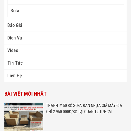
Sofa
Báo Giá
Dịch Vụ
Video
Tin Tức
Liên Hệ
BÀI VIẾT MỚI NHẤT
THANH LÝ 50 BỘ SOFA ĐAN NHỰA GIẢ MÂY GIÁ
CHỈ 2.950.000Đ/BỘ TẠI QUẬN 12 TP.HCM